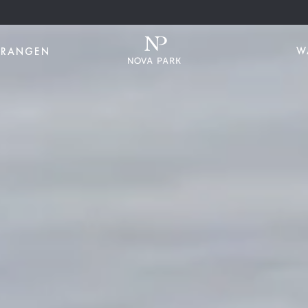
W
URANGEN