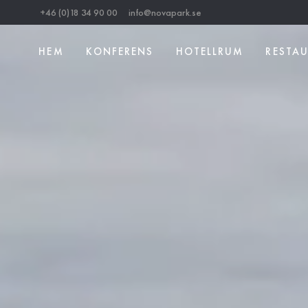
+46 (0)18 34 90 00
info@novapark.se
HEM
KONFERENS
HOTELLRUM
RESTA