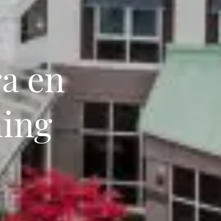
a en
ning