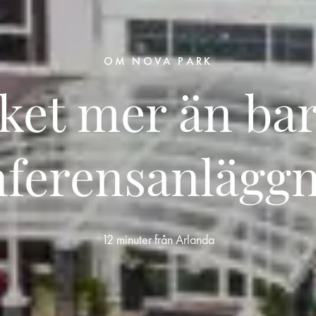
OM NOVA PARK
ket mer än bar
ferensanlägg
12 minuter från Arlanda