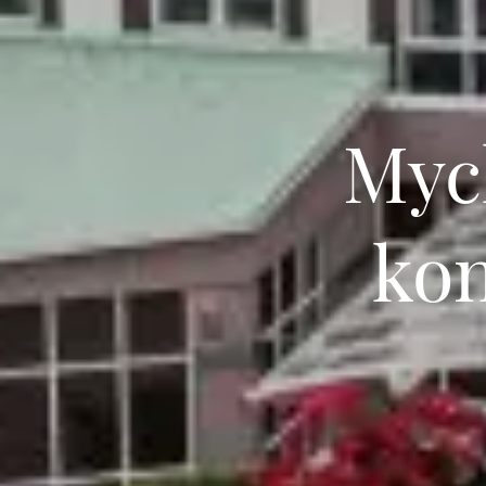
Myc
kon