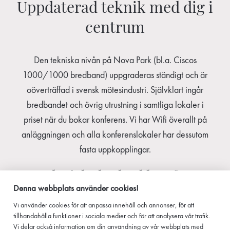
Uppdaterad teknik med dig i
centrum
Den tekniska nivån på Nova Park (bl.a. Ciscos
1000/1000 bredband) uppgraderas ständigt och är
oöverträffad i svensk mötesindustri. Självklart ingår
bredbandet och övrig utrustning i samtliga lokaler i
priset när du bokar konferens. Vi har Wifi överallt på
anläggningen och alla konferenslokaler har dessutom
fasta uppkopplingar.
En tekniskt lyckad konferens
Denna webbplats använder cookies!
Vi använder
cookies
för att anpassa innehåll och annonser, för att
Du behöver inte bekymra dig de minsta över tekniken
tillhandahålla funktioner i sociala medier och för att analysera vår trafik.
under din
konferens
. Våra möteslokaler är väl
Vi delar också information om din användning av vår webbplats med