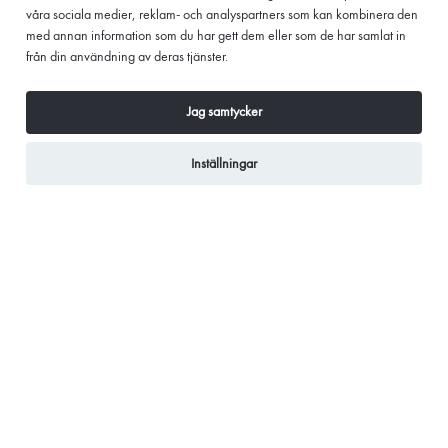
våra sociala medier, reklam- och analyspartners som kan kombinera den
utrustade med allt du behöver. Känner du dig lite
med annan information som du har gett dem eller som de har samlat in
otrygg i tekniska sammanhang? Oroa dig inte. Vi har
från din användning av deras tjänster.
teknisk personal på plats under hela konferensdagen!
Tillgång till tekniskt kunnig personal under hela
Jag samtycker
konferensen. Alltid uppdaterad modern utrustning till
såväl den
stora konferensen
som den
lilla
Inställningar
BOKA KONFERENS
KONTAKTA OSS
konferensen
.